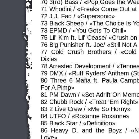
70 3(rd) Bass / «Pop Goes the We
71 Whodini / «Freaks Come Out at 
72 J.J. Fad / «Supersonic»
73 Black Sheep / «The Choice Is Y
73 EPMD / «You Gots To Chill»
75 Lil' Kim ft. Lil' Cease/ «Crush o
76 Big Punisher ft. Joe/ «Still Not A
77 Cold Crush Brothers / «Cold
Dixie»
78 Arrested Development / «Tenne
79 DMX / «Ruff Ryders' Anthem (S
80 Three 6 Mafia ft. Paula Campb
For A Pimp»
81 PM Dawn / «Set Adrift On Memo
82 Chubb Rock / «Treat 'Em Right»
83 2 Live Crew / «Me So Horny»
84 UTFO / «Roxanne Roxanne»
85 Black Star / «Definition»
86 Heavy D. and the Boyz / «
Love»