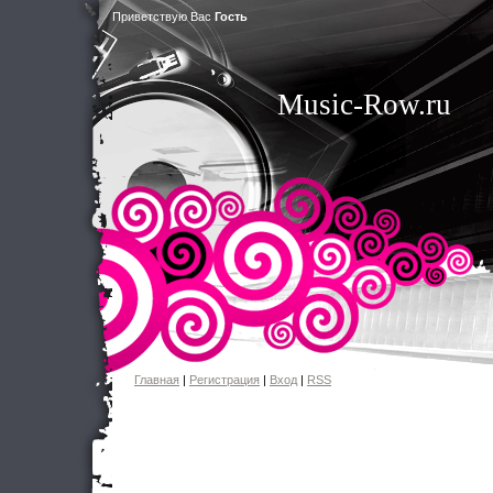
Приветствую Вас
Гость
Music-Row.ru
Главная
|
Регистрация
|
Вход
|
RSS