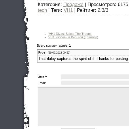
Категория
:
Продажи
|
Просмотров
: 6175
tech
|
Теги
:
VH1
|
Рейтинг
:
2.3
/
3
‘VH1 Divas: Salute The Troops’
VH1: Любовь и Хип-Хоп (Трэйлер)
Всего комментариев
:
1
Prue
(29.09.2012 09:52)
That rlaley captures the spirit of it. Thanks for posting.
Имя *:
Email: