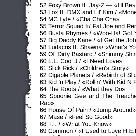
52 Foxy Brown ft. Jay-Z — «I'll Be»
53 Lox ft. DMX and Lil' Kim / «Mon
54 MC Lyte / «Cha Cha Cha»
55 Terror Squad ft/ Fat Joe and R
56 Busta Rhymes / «Woo-Ha! Got Y
57 Big Daddy Kane / «I Get the Jo
58 Ludacris ft. Shawna/ «What's Y
59 Ol' Dirty Bastard / «Shimmy Sh
60 L.L. Cool J / «I Need Love»
61 Slick Rick / «Children's Story»
62 Digable Planets / «Rebirth of Sli
63 Kid 'n Play / «Rollin' With Kid N 
64 The Roots / «What they Do»
65 Spoonie Gee and The Treache
Rap»
66 House Of Pain / «Jump Around»
67 Mase / «Feel So Good»
68 T.I. / «What You Know»
69 Common / «I Used to Love H.E.