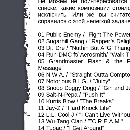
Не можем не поинтересоватся
списке: какие композиции стоил
исключить. Или же вы считате
справился с этой нелегкой задач
01 Public Enemy / "Fight The Powe
02 Sugarhill Gang / "Rapper’s Delig
03 Dr. Dre / "Nuthin But A ‘G’ Thang
04 Run-DMC ft/ Aerosmith/ "Walk T
05 Grandmaster Flash & the Fu
Message”
06 N.W.A. / "Straight Outta Compto
07 Notorious B.I.G. / "Juicy”
08 Snoop Doggy Dogg / "Gin and Ju
09 Salt-N-Pepa / "Push It”
10 Kurtis Blow / "The Breaks”
11 Jay-Z / ”Hard Knock Life”
12 L.L. Cool J / "I Can’t Live Witho
13 Wu-Tang Clan / ""C.R.E.A.M.”
14 Tupac / "I Get Around”