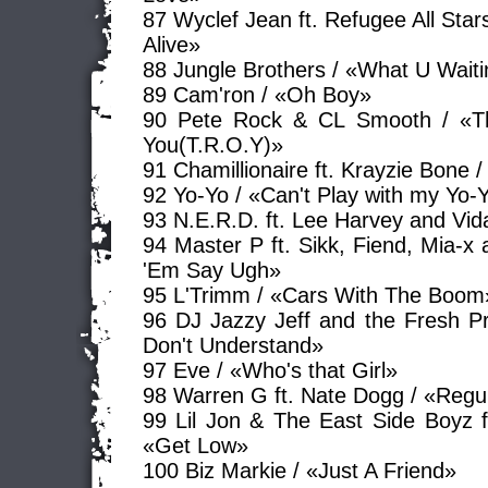
87 Wyclef Jean ft. Refugee All Star
Alive»
88 Jungle Brothers / «What U Waiti
89 Cam'ron / «Oh Boy»
90 Pete Rock & CL Smooth / «T
You(T.R.O.Y)»
91 Chamillionaire ft. Krayzie Bone /
92 Yo-Yo / «Can't Play with my Yo-
93 N.E.R.D. ft. Lee Harvey and Vi
94 Master P ft. Sikk, Fiend, Mia-x
'Em Say Ugh»
95 L'Trimm / «Cars With The Boom
96 DJ Jazzy Jeff and the Fresh Pr
Don't Understand»
97 Eve / «Who's that Girl»
98 Warren G ft. Nate Dogg / «Regu
99 Lil Jon & The East Side Boyz f
«Get Low»
100 Biz Markie / «Just A Friend»