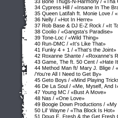
33 Bone Thugs-N-Harmony / «Tha 
34 Cypress Hill / «Insane In The Br
35 Queen Latifah ft. Monie Love / «
36 Nelly / «Hot In Herre»
37 Rob Base & DJ E-Z Rock / «It 
38 Coolio / «Gangsta's Paradise»
39 Tone-Loc / «Wild Thing»
40 Run-DMC / «It's Like That»
41 Funky 4 + 1 / «That's the Joint»
42 Roxanne Shante / «Roxanne's 
43 Game, The ft. 50 Cent / «Hate It
44 Method Man ft/ Mary J. Blige / «
/You're All I Need to Get By»
45 Geto Boys / «Mind Playing Tric
46 De La Soul / «Me, Myself, And I
47 Young MC / «Bust A Move»
48 Nas / «One Love»
49 Boogie Down Productions / «My
50 Lil' Wayne / «Tha Block Is Hot»
51 Doug E. Fresh & the Get Fresh