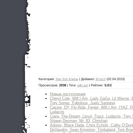
Категория
:
Хип-Хоп Клипы
|
Добавил
:
M-tech
(02.04.2010)
Просмотров
:
2938
|
Теги
:
will.i.am
|
Рейтинг
:
5.0
/
2
Новые поступления
Cheryl Cole, Will.I.Am, Lady GaGa, Lil Wayne, 
Trey Songz, Fabolous, Juelz Santana
Cassie, DY, Flo Rida, Fergie, Will.I.Am, IYAZ, Fl
Ludacris
Ciara, The-Dream, Lloyd, Trazz, Ludacris, Trey 
Shawn Desman, Mr. 83, Chrishan
Adonis, Black Dada, Chris Echols, Colby O’Doni
DeVaughn, Sean Kingston, Timbaland, Toni Brax