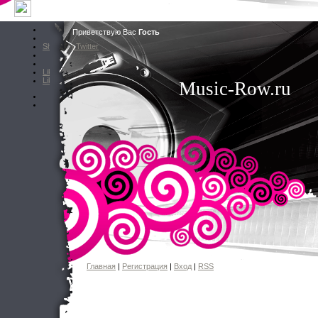
Приветствую Вас
Гость
Share on Twitter
Like
Like
Music-Row.ru
Главная
|
Регистрация
|
Вход
|
RSS