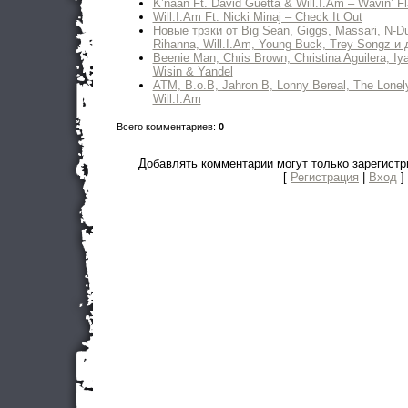
K’naan Ft. David Guetta & Will.I.Am – Wavin’ F
Will.I.Am Ft. Nicki Minaj – Check It Out
Новые трэки от Big Sean, Giggs, Massari, N-Dub
Rihanna, Will.I.Am, Young Buck, Trey Songz и 
Beenie Man, Chris Brown, Christina Aguilera, Iya
Wisin & Yandel
ATM, B.o.B, Jahron B, Lonny Bereal, The Lonely
Will.I.Am
Всего комментариев
:
0
Добавлять комментарии могут только зарегист
[
Регистрация
|
Вход
]