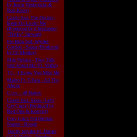
by Justin Timberlake &
Ценим потенциал
Rob Knox)
Cassie feat. The-Dream -
должен разойтись
Keep On Lovin' Me
надо...Black Eyed
(Produced by Christopher
"Tricky" Stewart)
продаваемых гру
Flo Rida feat. Wynter
Gordon - Sugar (Produced
за качество можно
by DJ Montay)
обеспечен)
Matt Pokora - They Talk
Shit About Me (Ft. Verbz)
T.I. - I Know You Miss Me
Black Eyed Peas -
Maino Ft. T-Pain - All The
Above
Never Dies)", June 
C.o.s. - 40 Haters
Cassie feat. Akon - Let's
Get Crazy (Produced by
176Kbit
Red One & Konvict)
Cory Gunz feat Human
4:12
Nature - Rough
Tinchy Stryder Ft. Dappy
(of N-Dubz) - Number