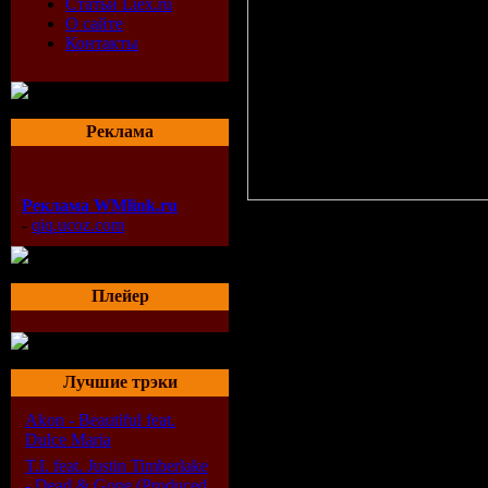
Статьи Liex.ru
О сайте
Контакты
Реклама
Реклама WMlink.ru
-
qiq.ucoz.com
Первый сингл с п
"The E.N.D. (The 
Плейер
самом деле совсе
готовится этот ал
Peas всегда умели
Лучшие трэки
совсем не похожее
Akon - Beautiful feat.
Dulce Maria
сколько хитов за
T.I. feat. Justin Timberlake
может позавидова
- Dead & Gone (Produced