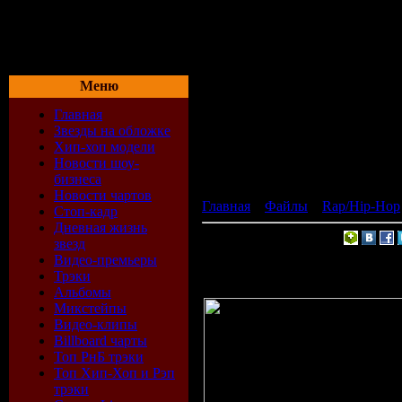
.
Меню
Главная
Звезды на обложке
Хип-хоп модели
Новости шоу-
бизнеса
Новости чартов
Главная
»
Файлы
»
Rap/Hip-Hop
Стоп-кадр
Дневная жизнь
Запомнить страницу:
звезд
Видео-премьеры
Black Eyed Peas - Boom Boom Pow
Трэки
Альбомы
Микстейпы
Видео-клипы
Billboard чарты
Топ РнБ трэки
Топ Хип-Хоп и Рэп
трэки