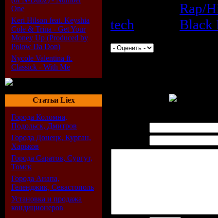
Категория
:
Rap/H
One
Keri Hilson feat. Keyshia
tech
|
Теги
:
Black 
Cole & Trina - Get Your
Money Up (Produced by
Просмотров
:
184
|
Загрузок
:
58
Polow Da Don)
Nycole Valentina ft.
Classick - With Me
Всего комментариев
:
1
Dinara
(05.06.2009 22:56)
The best music!!!!
Cтатьи Liex
Города Коломна,
Подольск, Дмитров
Имя *:
Города Донецк, Курган,
Email:
Харьков
Города Саратов, Сургут,
Томск
Города Анапа,
Геленджик, Севастополь
Установка и продажа
кондиционеров